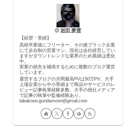
岩田 夢雲
【経歴・実績】
高校卒業後にフリーター、その後ブラック企業
にて歩合制の営業マン、現在は会社経営してい
ますがダウントレンドな業界のため業績は悪化
中。
実業の損失を補填するために複数のブログ運営
しています。
運営するブログの月間最高PVは50万PV、大手
上場企業から中小零細まで商品やサービスのレ
ビュー記事執筆経験多数、大手の他社メディア
で記事の執筆や監修経験あり。
tabakoon.gundamoon@gmail.com