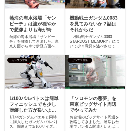
熱海の海水浴場「サン
機動戦士ガンダム0083
ビーチ」は波が穏やか
を見てみないか？話は
で想像よりも海が綺
それからだ
麗、カップル・ファミ
熱海の海水浴場「サンビー
「機動戦士ガンダム0083
リー対応
チ」を攻略してきました。東
STARDUST MEMORY」につ
京方面から車で伊豆方面へ向
いて少々意見を述べさせても
かう国道135号線、有料道路
らいます。ガンダムを知らな
の真鶴道路から熱海海岸自動
くともネットでも見たことが
車道に入り終点からしばらく
ある人が多いと思う文字、
ガンプラ冒険
ガンプラ冒険
進むと見えてくる外国っぽい
「ソロモンよ私は帰ってき
リゾートな雰囲気の熱海ホテ
た」このセリフが出てくるア
ル群の目前にある海水浴場が
ニメが0083になります...
熱海の...
1/100バルバトスは簡単
「ソロモンの悪夢」を
フィニッシュでも少し
東京ビッグサイト周辺
塗装した方が良いよ
でやってみた
～！
1/144ガンダムバエルと同時
お台場のビッグサイト周辺を
に購入したガンガムバルバト
攻略してきました。通常お台
ス、間違えて1/100サイズを
場でガンダム関連といえばガ