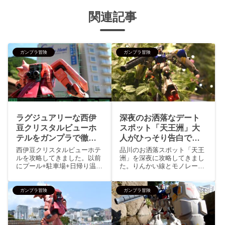
関連記事
ガンプラ冒険
ガンプラ冒険
ラグジュアリーな西伊
深夜のお洒落なデート
豆クリスタルビューホ
スポット「天王洲」大
テルをガンプラで徹底
人がひっそり告白でき
的に楽しむ
る場所
西伊豆クリスタルビューホテ
品川のお洒落スポット「天王
ルを攻略してきました。以前
洲」を深夜に攻略してきまし
にプール+駐車場+日帰り温泉
た。りんかい線とモノレール
プラン大人一名2200円でリゾ
といった二つの天王洲駅があ
ートホテル気分を味わい大変
る島を天王洲アイルと呼ぶっ
満足したので、今回は宿泊し
てことぐらいしか天王洲につ
ガンプラ冒険
ガンプラ冒険
てみることに。食事はバイキ
いての事前情報を知らなかっ
ングで種類は豊富、カニなど
た私...深夜に訪れてみると人
の高級食材も多々あり美味
の気配がありません。車も全
い...
然...