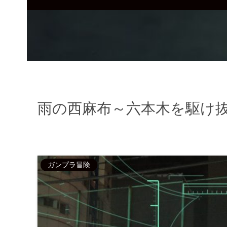
雨の西麻布～六本木を駆け
ガンプラ冒険