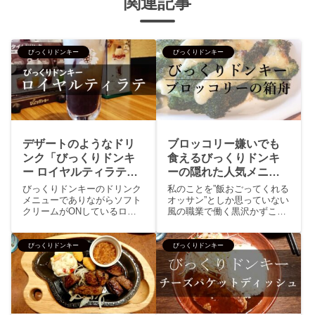
関連記事
びっくりドンキー
びっくりドンキー
デザートのようなドリ
ブロッコリー嫌いでも
ンク「びっくりドンキ
食えるびっくりドンキ
ー ロイヤルティラテ」
ーの隠れた人気メニュ
は食前？それとも食
ー『ブロッコリーの箱
びっくりドンキーのドリンク
私のことを”飯おごってくれる
後？
舟』『さくさくイカ唐
メニューでありながらソフト
オッサン”としか思っていない
クリームがONしているロイ
風の職業で働く黒沢かずこ似
揚げ』
ヤルティラテ扱いとしてはデ
の彼女に誘われるがままハン
ザートのようなドリンクのの
バーグレストランのびっくり
ような...となり食事と一緒に
ドンキーでランチを食べてき
びっくりドンキー
びっくりドンキー
やるのか食後にやるのか非常
ました。かずこ似子と飯を食
に迷っている人が多いはずで
いに行くのは何回目でしょう
す。今までの私は食後のデザ
か、一応はデートの形になる
ー...
の...