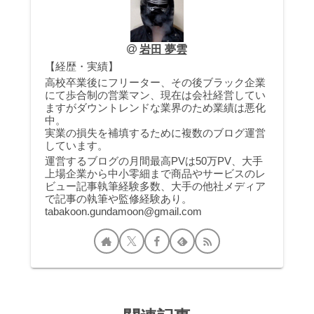
岩田 夢雲
【経歴・実績】
高校卒業後にフリーター、その後ブラック企業
にて歩合制の営業マン、現在は会社経営してい
ますがダウントレンドな業界のため業績は悪化
中。
実業の損失を補填するために複数のブログ運営
しています。
運営するブログの月間最高PVは50万PV、大手
上場企業から中小零細まで商品やサービスのレ
ビュー記事執筆経験多数、大手の他社メディア
で記事の執筆や監修経験あり。
tabakoon.gundamoon@gmail.com