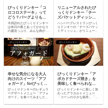
びっくりドンキー「コ
リニューアルされたび
ロコロステーキ」って
っくりドンキー「チー
どう？バーグよりも美
ズパケットディッシ
味いの？
ュ」はうまいのか？実
今回訪れたびっくりドンキー
ハンバーグレストランびっく
食した答えは…
は休日の夜とあってかかなり
りドンキーの「チーズパケッ
の盛況っぷり、みんな肉が...
トディッシュ」がリニューア
否、チーズバーグディッシュ
ルされたのでさっそく食べて
が大好きなのでしょう。店内
きました。チーズパケットデ
ではそこらじゅうから「チー
ィッシュはレギュラーメニュ
びっくりドンキー
びっくりドンキー
ズバーグディッシュ300g」の
ーのディッシュですが150gし
オーダーが聞こえてくるでは
か存在しないディッシュ、バ
ありませんか。そんな休日...
ーグの中にしめじとチーズを
包...
幸せな気分になる大人
びっくりドンキー「ア
向けのスイーツ「アフ
ボカドチーズ焼き」を
ォガード」forびっくり
美味しく食べられない
ドンキー
方に提案するオススメ
びっくりドンキーのレギュラ
びっくりドンキーに新しく加
な方法
ーデザートメニュー「アフォ
わったアラカルトメニュー
ガード」を食べてみました。
「コーンの小さな箱舟」「ア
アフォガード（affogato）と
ボカドチーズ焼き」「ベーコ
はアイスクリームやジェラー
ンとまるごと北あかりのミニ