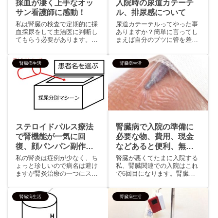
採血が凄く上手なオッ
入院時の尿道カテーテ
サン看護師に感動！
ル、排尿感について
私は腎臓の検査で定期的に採
尿道カテーテルってやった事
血採尿をして主治医に判断し
ありますか？簡単に言ってし
てもらう必要があります。そ
まえば自分のブツに管を差し
れで先日も大っっっ嫌いな採
こむ行為、ブツに管が刺さっ
血をやられてきました。今回
ている状態とは自分の意志に
私から血を抜きとった看護師
関係なく尿が垂れている状態
腎臓病生活
腎臓病生活
はオッサン、大病院なので採
になります。ネットを見ると
血スタッフは沢山いるものの
麻酔中や意識が無い状態での
出来ればオバチャン看護師さ
挿入が多いように思うけど、
んに採...
腎生検...
ステロイドパルス療法
腎臓病で入院の準備に
で腎機能が一気に回
必要な物、費用、現金
復、顔パンパン副作用
などあると便利、無い
あり
と不安な物リスト
私の腎炎は症例が少なく、ち
腎臓が悪くてたまに入院する
ょっと珍しいので病名は避け
私、腎臓関連での入院はこれ
ますが腎炎治療の一つにステ
で6回目になります。腎臓病
ロイドパルス療法というもの
の患者が入院する病棟とは糖
があります。「ステロイド」
尿病の患者も多く、生活習慣
という言葉はさほど専門用語
病の方が多いのも特徴的な部
腎臓病生活
腎臓病生活
ではありませんね、分からな
分に加えて年配の方がとても
いのが「パルス」でしょう、
多いです。そんな病棟へ入