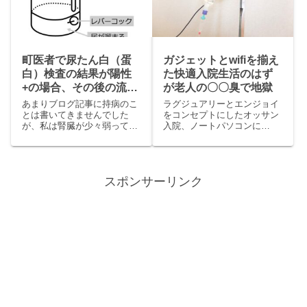
私も今だに分かりませんし、
院...となると「コレは絶対に
調べる...
持っ...
町医者で尿たん白（蛋
ガジェットとwifiを揃え
白）検査の結果が陽性
た快適入院生活のはず
+の場合、その後の流れ
が老人の〇〇臭で地獄
は？
あまりブログ記事に持病のこ
ラグジュアリーとエンジョイ
とは書いてきませんでした
をコンセプトにしたオッサン
が、私は腎臓が少々弱ってい
入院、ノートパソコンに
るオッサンです。腎臓が弱っ
wimaxにタブレットにスマホ
てる事の発覚、そのきっかけ
にPSVITAに一眼レフなんて
になったのは風邪だと思って
モノを持ち込んだせいでコン
町のお医者さんでして診ても
セントやUSBが全然たらない
スポンサーリンク
らった時に感のイイお医者さ
状態になってしまいました。
んが「ついでに、一応、尿検
それで本当は医療機器用の
査やっと...
コ...