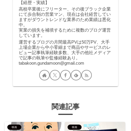
【経歴・実績】
高校卒業後にフリーター、その後ブラック企業
にて歩合制の営業マン、現在は会社経営してい
ますがダウントレンドな業界のため業績は悪化
中。
実業の損失を補填するために複数のブログ運営
しています。
運営するブログの月間最高PVは50万PV、大手
上場企業から中小零細まで商品やサービスのレ
ビュー記事執筆経験多数、大手の他社メディア
で記事の執筆や監修経験あり。
tabakoon.gundamoon@gmail.com
関連記事
映画
映画