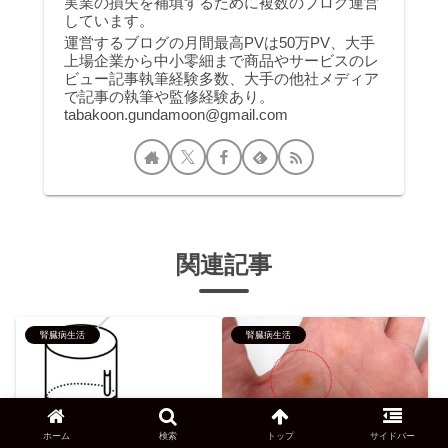
実業の損失を補填するために複数のブログ運営
しています。
運営するブログの月間最高PVは50万PV、大手
上場企業から中小零細まで商品やサービスのレ
ビュー記事執筆経験多数、大手の他社メディア
で記事の執筆や監修経験あり。
tabakoon.gundamoon@gmail.com
関連記事
腎臓病生活
腎臓病生活
ホーム
検索
トップ
サイドバー