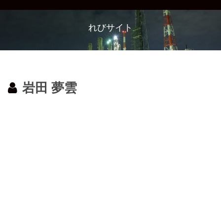
れびサイト
岩田 夢雲