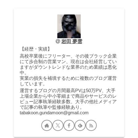
岩田 夢雲
【経歴・実績】
高校卒業後にフリーター、その後ブラック企業
にて歩合制の営業マン、現在は会社経営してい
ますがダウントレンドな業界のため業績は悪化
中。
実業の損失を補填するために複数のブログ運営
しています。
運営するブログの月間最高PVは50万PV、大手
上場企業から中小零細まで商品やサービスのレ
ビュー記事執筆経験多数、大手の他社メディア
で記事の執筆や監修経験あり。
tabakoon.gundamoon@gmail.com