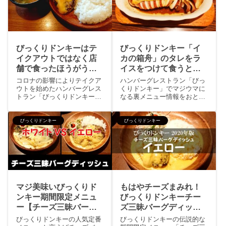
けどついにチャレンジするこ
バーグディッシュにぶっかけ
とに。...
たメニュー...
びっくりドンキーはテ
びっくりドンキー「イ
イクアウトではなく店
カの箱舟」のタレをラ
舗で食ったほうがうま
イスをつけて食うとマ
いぜ！
ジウマな裏メニュー
コロナの影響によりテイクア
ハンバーグレストラン「びっ
に！
ウトを始めたハンバーグレス
くりドンキー」でマジウマに
トラン「びっくりドンキー」
なる裏メニュー情報をおとど
自宅までデリバリーのあるウ
けいたします。びっくりドン
ーバーイーツや出前館対応店
キーのアラカルトメニューで
舗も増えまして初めてびっく
「イカの箱舟」美味いには変
びっくりドンキー
びっくりドンキー
りドンキーを食べる人も増え
わりないけイカの箱舟を注文
たことかと思います。たしか
するならさくさくイカのから
にコロナ禍における飲食店は
揚げかブロッコリーの箱舟の
テイク...
ほうが...
マジ美味いびっくりド
もはやチーズまみれ！
ンキー期間限定メニュ
びっくりドンキーチー
ー【チーズ三昧バーグ
ズ三昧バーグディッシ
ディッシュ ホワイト＆
ュイエローがやりすぎ
びっくりドンキーの人気定番
びっくりドンキーの伝説的な