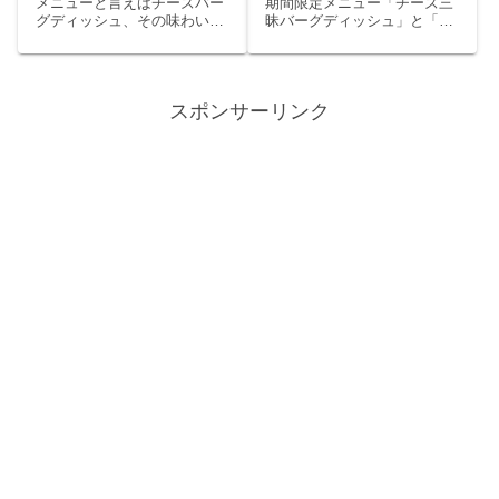
イエロー】
に進化
メニューと言えばチーズバー
期間限定メニュー「チーズ三
グディッシュ、その味わいは
昧バーグディッシュ」と「チ
極太チーズ2本が熱々のバー
ーズ三昧バーグディッシュホ
グにのっかりマイルドで深み
ワイト」チーズ三昧バーグデ
とコクのある味わいとなるび
ィッシュとは通常のチーズバ
っくりドンキー一押しのメニ
ーグディッシュの上からフォ
スポンサーリンク
ューです。※びっくりドンキ
ンデュ風チーズソース（ホワ
ーにおいてバーグとはハンバ
イト）か濃厚コク味チーズソ
ーグの...
ース（...