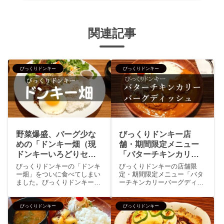
関連記事
びっくりドンキー
びっくりドンキー
野菜爆盛、バーグ少な
びっくりドンキー店
めの「ドンキー畑（現
舗・期間限定メニュー
ドンキーいろどりセッ
「バターチキンカリー
ト）」レビュー
バーグディッシュ」を
びっくりドンキーの「ドンキ
びっくりドンキーの店舗限
マニア向けに解説
ー畑」をついに食べてしまい
定・期間限定メニュー「バタ
ました。びっくりドンキー大
ーチキンカリーバーグディッ
好きで月４回は食べちゃって
シュ」を食べてまいりまし
る肉好きオッサンの私、でも
た。バターチキンカリーバー
野菜が嫌いなもんでして野菜
グディッシュはトマトとヨー
びっくりドンキー
びっくりドンキー
爆盛のワンプレートメニュー
グルトの爽やかな酸味、辛さ
「ドンキー畑」は避けていた
控えめのコクがあるカリーを