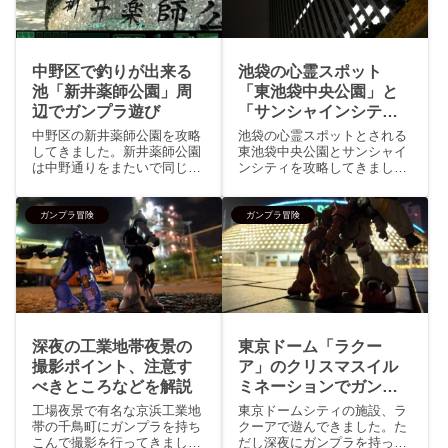
中野区で釣りが出来る
池袋の心霊スポット
池「新井薬師公園」周
「東池袋中央公園」と
辺でガンプラ遊び
「サンシャインシテ
ィ」深夜ガンプラ撮影
中野区の新井薬師公園を攻略
池袋の心霊スポットとされる
してきました。新井薬師公園
東池袋中央公園とサンシャイ
は中野通りをまたいで同じ公
ンシティを攻略してきまし
園になるという珍しい公園
た。第二次世界大戦後に設置
で、池で釣りをする人がいた
された巣鴨拘置所、戦争犯罪
り、夏季はじゃぶじゃぶ池で
人を収容する施設であり死刑
ガンプラ冒険
ガンプラ冒険
遊べたり、桜の季節には公園
が執行された場所で現在はサ
内に出店がでる規模の大きな
ンシャインシティがある場所
公園になります。新井薬師児
です。この場所は昔から心霊
童館にも...
スポット...
深夜の工業地帯夜景の
東京ドーム「ラクー
撮影ポイント、注意す
ア」のクリスマスイル
べきところなどを解説
ミネーションでガンプ
ラ撮影
工場夜景で有名な京浜工業地
東京ドームシティの施設、ラ
帯の千鳥町にガンプラを持ち
クーアで遊んできました。た
こんで撮影を行ってきまし
だし深夜にガンプラを持っ