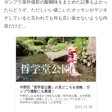
ガンプラ屋外撮影の醍醐味をまとめた記事もよかっ
たらどうぞ、ただしいい歳こいたオッサンがマジキ
チしていると言われても何も言い返せないような内
容だけど…
中野区「哲学堂公園」の見どころを攻略、ガ
ンプラ撮影にも最適！
中野区にある有名かつBIGな公園『哲学堂公園』を年間通
して徹底的に攻略しました、ただしガンプラを持って。
1904年から建設が始まった哲学堂、...
2021.11.30