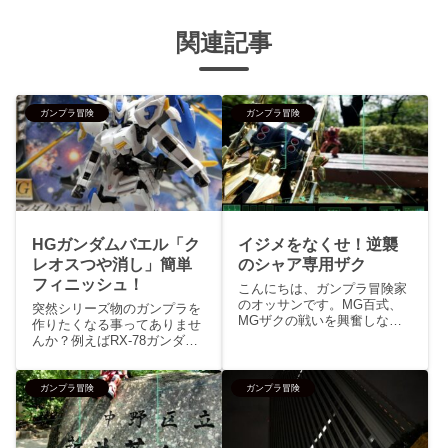
関連記事
ガンプラ冒険
ガンプラ冒険
HGガンダムバエル「ク
イジメをなくせ！逆襲
レオスつや消し」簡単
のシャア専用ザク
フィニッシュ！
こんにちは、ガンプラ冒険家
のオッサンです。MG百式、
突然シリーズ物のガンプラを
MGザクの戦いを興奮しなが
作りたくなる事ってありませ
ら演出しようと奮闘していた
んか？例えばRX-78ガンダム
のですが、手が滑って百式を
を買ったならMS-06Sシャア
落としてしまいました。当初
専用ザクⅡも買う、RX-0ユニ
の予定... といってもその場
コーンガンダムを買ったら
ガンプラ冒険
ガンプラ冒険
で考えたチープな演出は、百
MSN-06Sシナンジュも買うみ
式がザクを追い詰めるザクが
たいな感じで敵対する組織の
謝...
モビルスーツはど...