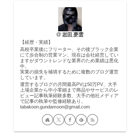
岩田 夢雲
【経歴・実績】
高校卒業後にフリーター、その後ブラック企業
にて歩合制の営業マン、現在は会社経営してい
ますがダウントレンドな業界のため業績は悪化
中。
実業の損失を補填するために複数のブログ運営
しています。
運営するブログの月間最高PVは50万PV、大手
上場企業から中小零細まで商品やサービスのレ
ビュー記事執筆経験多数、大手の他社メディア
で記事の執筆や監修経験あり。
tabakoon.gundamoon@gmail.com