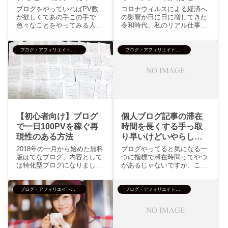
益面は？
か？
ブログをやっていればPV数
コロナウィルスによる経済へ
が欲しくてあの手この手で
の影響が日に日に増してきた
色々なことをやってみる人が
令和時代、私のリアル仕事関
多いというもの、はてなブロ
係でも廃業・倒産なんて取引
グであればホットエントリー
先が2件、3件と増えてきまし
入りを目指したりトップペー
た。それでも前々から業績が
ブログ・アフィリエイト・SEO
ブログ・アフィリエイト・SEO
ジへの掲載を目指したり。他
悪くてコロナでとどめを刺さ
にはスマートニュース掲載を
れたってな感じが今のところ
目指したりグーグルのディス
多い感じ。「就職活動するに
カバー掲...
した...
【初心者向け】ブログ
個人ブログ記事の滞在
で一日100PVを稼ぐ再
時間を長くする手っ取
現性のある方法
り早いけどいやらしい
方法
2018年の一月から始めた無料
ブログやってると気になる一
版はてなブログ、内容として
つに指標で滞在時間ってやつ
は特化型ブログになりまして
があるじゃないですか、これ
ブログ実験の場的な意味も含
は短いより長い、つまりペー
めて100記事書きました
ジからの離脱は速いよりも遅
（2021年11月現在1200記
いほうが良いのですよ、それ
ブログ・アフィリエイト・SEO
ブログ・アフィリエイト・SEO
事）特化型ブログを行うにあ
は長くじっくりと読んでもら
たってのルールなどあったも
ったってな結果になるってこ
んじゃないけど基本的に検...
とでネットの神も一つの評価
基準に...