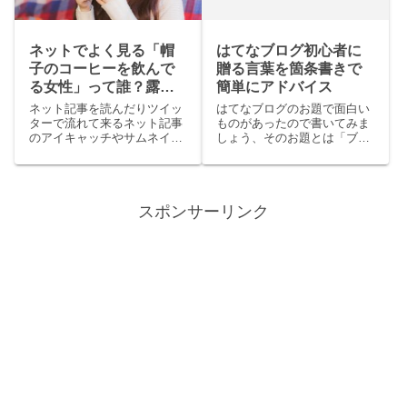
ネットでよく見る「帽
はてなブログ初心者に
子のコーヒーを飲んで
贈る言葉を箇条書きで
る女性」って誰？露出
簡単にアドバイス
しまくっていない？と
ネット記事を読んだりツイッ
はてなブログのお題で面白い
思っている人へ
ターで流れて来るネット記事
ものがあったので書いてみま
のアイキャッチやサムネイル
しょう、そのお題とは「ブロ
画像でコーヒーカップを手に
グ初心者に贈る言葉」です。
持って笑顔で笑いかけている
という事ではてなブログ歴が
紫色の帽子を被った白いセー
長い私がはてなブログ初心者
ターの可愛らしい女性につい
に贈る言葉をガチで超簡単に
スポンサーリンク
て気になっている人いません
書きます。はてなブログ初心
か？それはどんな画像？って
者に贈る言葉箇条書きあくま
ばこの...
で私の...