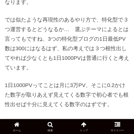
なります。
では似たような再現性のあるやり方で、特化型で３
つ運営するとどうなるか… 選ぶテーマによるとは
言ってもですね、3つの特化型ブログの1日最低PV
数は300にはなるはず、私の考えでは３つ根性出し
てやれば少なくとも1日1000PVは普通に行くと考え
ています。
1日1000PVってことは月に3万PV、そこに0.2かけ
た数字が取りあえず見えてくる数字で初心者でも根
性出せば十分に見えてくる数字のはずです。
アマゾンや楽天なども併用してPV×1円を超えるよ
うになると物販系特化型ブログの良い部分が見えて
ホーム
検索
トップ
サイドバー