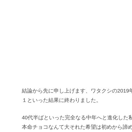
結論から先に申し上げます、ワタクシの201
１といった結果に終わりました。
40代半ばといった完全なる中年へと進化した私
本命チョコなんて大それた希望は初めから諦