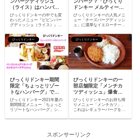
ンバーグディッシュ
ンバーグ？「びっくり
（ライス）はハンバー
ドンキー メルティーチ
グの存在感がなさす
ーズバーグディッシ
びっくりドンキーの中でも変
びっくりドンキーの人気メニ
ぎ！
ュ」「チーズインバー
わったメニュー『ビビンバー
ュー「チーズバーグディッシ
グディッシュ（ライス）』を
ュ」に濃厚なイエローチーズ
グディッシュ」のレビ
食べてきました。ビビンバー
ソースを大量にぶっかけた期
ュー
グは公式サイトではビビンバ
間限定メニューびっくりドン
ーグディッシュで木製のディ
キー メルティーチーズバーグ
びっくりドンキー
びっくりドンキー
ッシュ皿メニュー、しかし店
ディッシュ」チーズINハンバ
舗ではビビンバーグライスと
ーグの上からドミグラスソー
なっておりステーキメニュー
スをぶっかけた「チーズイン
にある...
バ...
びっくりドンキー期間
びっくりドンキーの一
限定「ちょっとリゾー
部店舗限定「メンチカ
トなハンバーグ」で南
ツディッシュ」爆食レ
国気分を愉しみ満腹
ビュー
びっくりドンキー2021年夏の
びっくりドンキーのお持ち帰
に！
期間限定メニュー「ちょっと
りメニュー「メンチカツ」、
リゾートなハンバーグ」シリ
これはレギュラーバーグを揚
ーズが登場しました！今回の
げたもので通常のレギュラー
期間限定メニューは、これま
バーグよりもボリューム感が
でのような焼き増しリサイク
あるメニューです。そんなび
ルな期間限定ではなく”新しい
っくりドンキーのメンチカ
スポンサーリンク
味”ばかりの新メニューといっ
ツ、実は一部店舗において