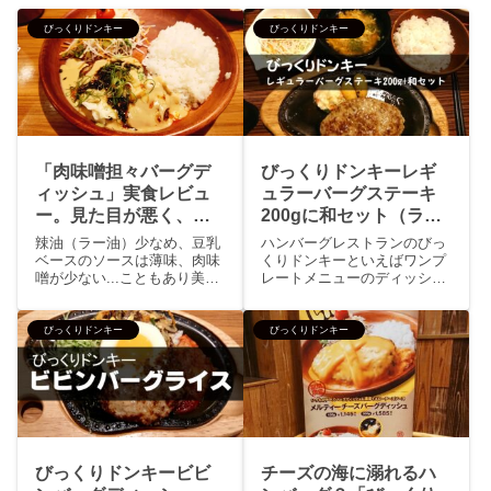
びっくりドンキー
びっくりドンキー
「肉味噌担々バーグデ
びっくりドンキーレギ
ィッシュ」実食レビュ
ュラーバーグステーキ
ー。見た目が悪く、味
200gに和セット（ライ
もイマイチ！
ス・サラダ・みそ汁）
辣油（ラー油）少なめ、豆乳
ハンバーグレストランのびっ
の素晴らしさを堪能せ
ベースのソースは薄味、肉味
くりドンキーといえばワンプ
噌が少ない...こともあり美味
レートメニューのディッシュ
よ！
いとは評価できません。盛り
シリーズが人気メニューで
付けの見た目も悪く、びっく
す。それ以外のステーキメニ
りドンキー大好きだけど「肉
ューとはワンプレートのディ
びっくりドンキー
びっくりドンキー
味噌担々バーグディッシュ」
ッシュメニューとメインのバ
は完全に低評価！
ーグは変わらないもの。変わ
るのはディッシュのバーグが
150g...
びっくりドンキービビ
チーズの海に溺れるハ