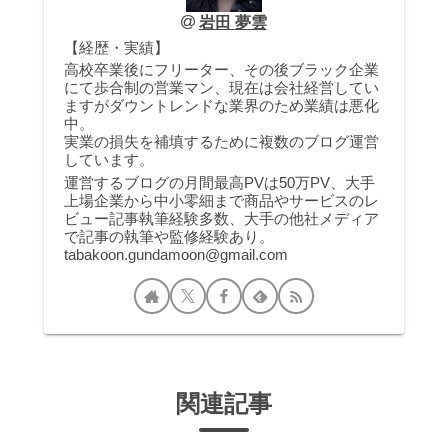
岩田 夢雲
【経歴・実績】
高校卒業後にフリーター、その後ブラック企業
にて歩合制の営業マン、現在は会社経営してい
ますがダウントレンドな業界のため業績は悪化
中。
実業の損失を補填するために複数のブログ運営
しています。
運営するブログの月間最高PVは50万PV、大手
上場企業から中小零細まで商品やサービスのレ
ビュー記事執筆経験多数、大手の他社メディア
で記事の執筆や監修経験あり。
tabakoon.gundamoon@gmail.com
関連記事